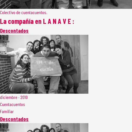
Colectivo de cuentacuentos.
La compañía en L A N A V E :
Descontados
diciembre · 2010
Cuentacuentos
Familiar
Descontados