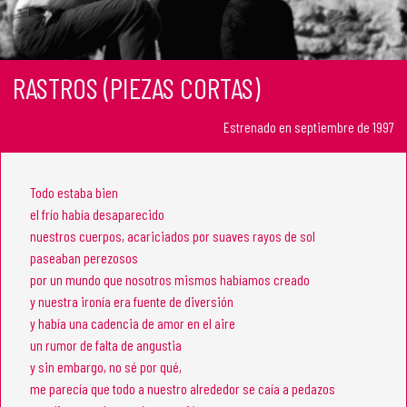
RASTROS (PIEZAS CORTAS)
Estrenado en septiembre de 1997
Todo estaba bien
el frío había desaparecido
nuestros cuerpos, acariciados por suaves rayos de sol
paseaban perezosos
por un mundo que nosotros mismos habíamos creado
y nuestra ironía era fuente de diversión
y había una cadencia de amor en el aire
un rumor de falta de angustia
y sin embargo, no sé por qué,
me parecía que todo a nuestro alrededor se caía a pedazos