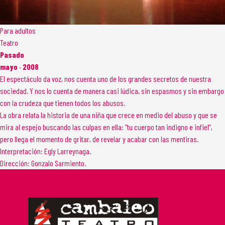
Para adultos
Teatro
Pasado
mayo · 2008
El espectáculo da voz, nos cuenta uno de los grandes secretos de nuestra
sociedad. Y nos lo cuenta de manera casi lúdica, sin espasmos y sin embargo
con la crudeza que tienen todos los abusos.
La obra relata la historia de una niña que crece en medio del abuso y que se
mira al espejo buscando las culpas en ella: “tu cuerpo tan indigno e infiel”,
pero llega el momento de gritar, de revelar y acabar con las mentiras.
Interpretación: Egly Larreynaga.
Dirección: Gonzalo Sarmiento.